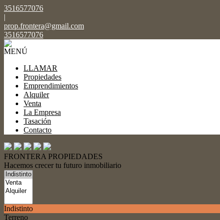
3516577076
|
prop.frontera@gmail.com
3516577076
MENÚ
LLAMAR
Propiedades
Emprendimientos
Alquiler
Venta
La Empresa
Tasación
Contacto
FRONTERA PROPIEDADES
Hacemos crecer tu futuro inmobiliario
Indistinto
Terreno