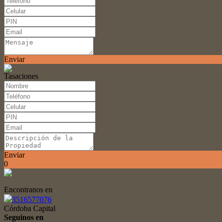
Enviar
Tasaciones
Enviar
0
Encontranos en
3516577076
Córdoba Capital
Seguinos en